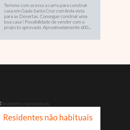
Terreno com acesso a carro para construir
casa em Gaula Santa Cruz com linda vista
Featu
para as Desertas. Consegue construir uma
Polyva
boa casa ! Possibilidade de vender com o
Hobby
projecto aprovado. Aproximadamente 600...
Bedro
Bedroo
Residentes não habituais