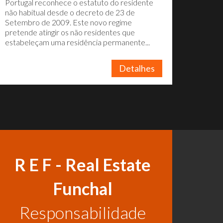
Portugal reconhece o estatuto do residente
não habitual desde o decreto de 23 de
Setembro de 2009. Este novo regime
pretende atingir os não residentes que
estabeleçam uma residência permanente...
Detalhes
R E F - Real Estate
Funchal
Responsabilidade