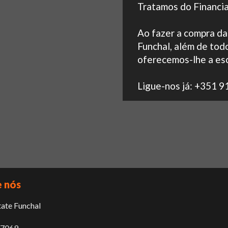
Tratamos do Financi
Ao fazer a compra da
Funchal, além de todo
oferecemos-lhe a esc
Ligue-nos já: +351 9
 nós
tate Funchal
17069