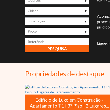
Quartos
Cidade
Acompan
Localização
process
jurídico
Preço
Ligue-n
Propriedades de destaque
 na
Edifício de Luxo em Construção -
Apartamento T1 I 3º Piso I 2 Lugares...