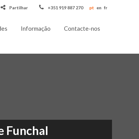
Partilhar
+351 919 887 270
pt
en
fr
des
Informação
Contacte-nos
e Funchal