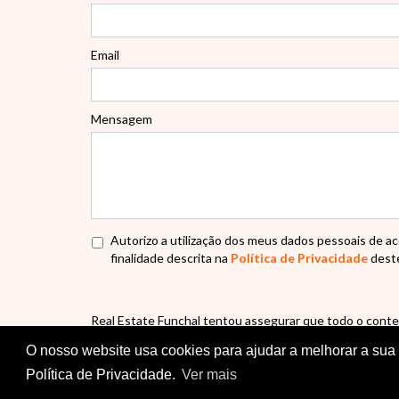
Email
Mensagem
Autorizo a utilização dos meus dados pessoais de a
finalidade descrita na
Política de Privacidade
deste
Real Estate Funchal tentou assegurar que todo o conte
conteúdo é fornecido numa base de informação apenas 
O nosso website usa cookies para ajudar a melhorar a sua e
ou em nome do Real Estate Funchal por quaisquer erro
Política de Privacidade.
Ver mais