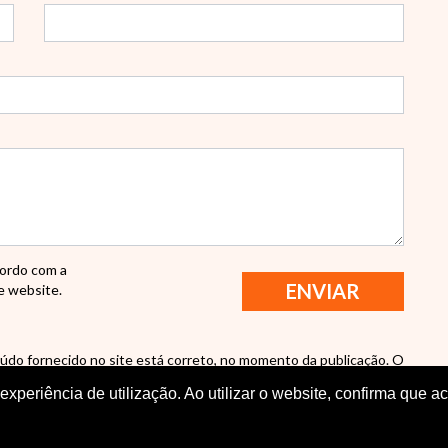
cordo com a
 website.
údo fornecido no site está correto, no momento da publicação. O
e não deve ser confiado. Nenhuma responsabilidade é aceita por
xperiência de utilização. Ao utilizar o website, confirma que a
s, omissões ou enganoso conteúdo no site.