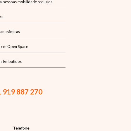
a pessoas mobilidade reduzida
ca
Panorâmicas
a em Open Space
os Embutidos
1 919 887 270
Telefone