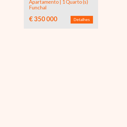
Apartamento | 1 Quarto (s)
Funchal
€ 350 000
Detalhes