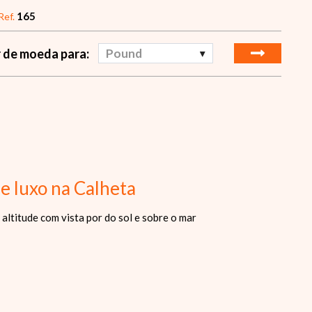
165
Ref.
 de moeda para:
Pound
e luxo na Calheta
altitude com vista por do sol e sobre o mar