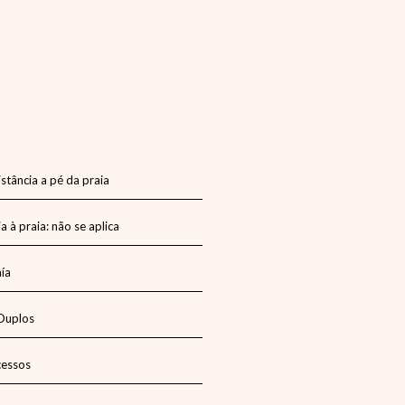
istância a pé da praia
a à praia: não se aplica
aía
Duplos
cessos